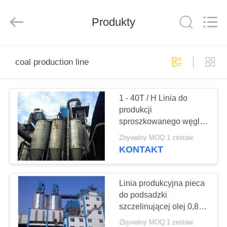
Mining
Machinery
CO.Ltd.
All
Produkty
Rights
Reserved.
Developed
by
DOM
ECER
coal production line
PRODUKTY
1 - 40T / H Linia do
produkcji
FILMY
sproszkowanego węgla
Oszczędność energii
Zbywalny MOQ:1 zestaw
Wysoki stopień
POKAZ
KONTAKT
automatyzacji
VR
Linia produkcyjna pieca
O
do podsadzki
szczelinującej olej 0,8-
NAS
105 T / H Wygodna
Zbywalny MOQ:1 zestaw