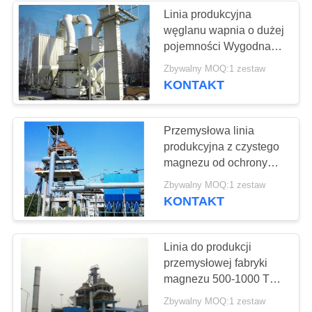
Linia produkcyjna
węglanu wapnia o dużej
pojemności Wygodna
konserwacja
Zbywalny MOQ:1 zestaw
KONTAKT
Przemysłowa linia
produkcyjna z czystego
magnezu od ochrony
środowiska Dolomite
Zbywalny MOQ:1 zestaw
KONTAKT
Linia do produkcji
przemysłowej fabryki
magnezu 500-1000 TPD
Niezawodna praca
Zbywalny MOQ:1 zestaw