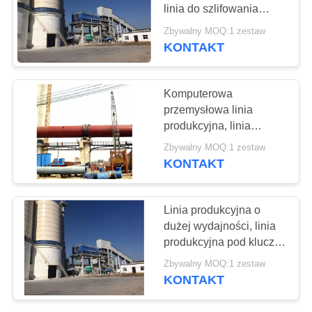
linia do szlifowania
POPROSIĆ
proszków żużla
Zbywalny MOQ:1 zestaw
O
KONTAKT
WYCENĘ
Komputerowa
przemysłowa linia
SITEMAP
produkcyjna, linia
produkcyjna węglanu
Zbywalny MOQ:1 zestaw
POLITYKA
wapnia
KONTAKT
PRYWATNOŚCI
Linia produkcyjna o
dużej wydajności, linia
produkcyjna pod klucz
GGBS
Zbywalny MOQ:1 zestaw
KONTAKT