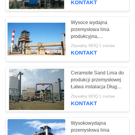
KONTAKT
Wysoce wydajna
przemysłowa linia
produkcyjna,
magnezowa maszyna
Zbywalny MOQ:1 zestaw
rotacyjna
KONTAKT
Ceramsite Sand Linia do
produkcji przemysłowej
Łatwa instalacja Długa
żywotność
Zbywalny MOQ:1 zestaw
KONTAKT
Wysokowydajna
przemysłowa linia