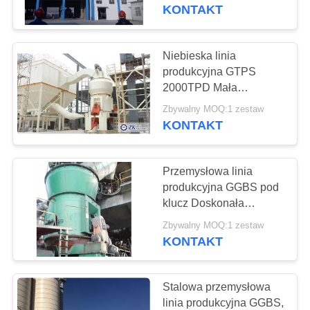
konserwacja
KONTAKT
WYCIECZKA
PO
Niebieska linia
FABRYCE
produkcyjna GTPS
2000TPD Mała
przestrzeń podłogowa
KONTROLA
Zbywalny MOQ:1 zestaw
Niskie zużycie energii
KONTAKT
JAKOŚCI
Przemysłowa linia
SKONTAKTUJ
produkcyjna GGBS pod
SIĘ
klucz Doskonała
wydajność Stabilne
Z
Zbywalny MOQ:1 zestaw
działanie
KONTAKT
NAMI
Stalowa przemysłowa
AKTUALNOŚCI
linia produkcyjna GGBS,