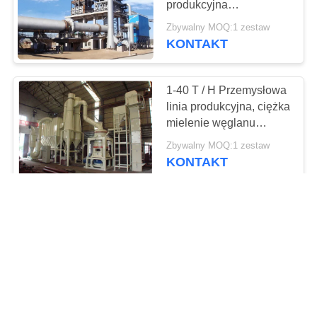
produkcyjna
kalcynowana
Zbywalny MOQ:1 zestaw
dolomitowa maszyna
KONTAKT
magnezowa
1-40 T / H Przemysłowa
linia produkcyjna, ciężka
mielenie węglanu
wapnia w proszku
Zbywalny MOQ:1 zestaw
KONTAKT
Popiół lotny 30000t / A
Wyposażenie linii
produkcyjnej LECA
Zbywalny MOQ:1 zestaw
KONTAKT