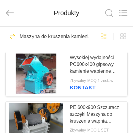
Machinery
CO.Ltd.
All
Produkty
Rights
Reserved.
Developed
by
ECER
DOM
36
Maszyna do kruszenia kamienia
Linia produkcyjna
PRODUKTY
LECA
Wysokiej wydajności
PC600x400 gipsowy
FILMY
kamienie wapienne
młotka kruszywka do
Zbywalny MOQ:1 zestaw
sprzedaży
POKAZ
KONTAKT
57
VR
Aktywna linia do
PE 600x900 Szczuracz
O
szczęki Maszyna do
produkcji wapna
kruszenia wapnia
NAS
Wysokiej wydajności
Zbywalny MOQ:1 SET