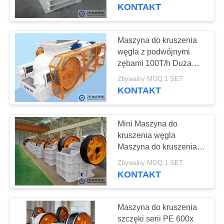
Niezawodne warunki
KONTAKT
pracy
WYCIECZKA
PO
Maszyna do kruszenia
19
FABRYCE
węgla z podwójnymi
Linia produkcyjna
zębami 100T/h Duża
zdolność produkcyjna
KONTROLA
magnezu
Zbywalny MOQ:1 SET
KONTAKT
JAKOŚCI
Mini Maszyna do
SKONTAKTUJ
kruszenia węgla
SIĘ
Maszyna do kruszenia
69
szczęki Wysoka
Z
Zbywalny MOQ:1 SET
wydajność
KONTAKT
NAMI
Młynek kulowy
Maszyna do kruszenia
AKTUALNOŚCI
szczęki serii PE 600x