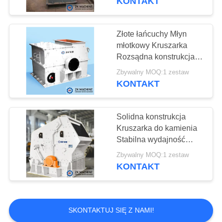
KONTAKT
Linia do produkcji
cementu
Złote łańcuchy Młyn
młotkowy Kruszarka
Rozsądna konstrukcja
Wygodna konserwacja
Zbywalny MOQ:1 zestaw
KONTAKT
41
Urządzenia do
Solidna konstrukcja
Kruszarka do kamienia
przetwarzania
Stabilna wydajność
Niskie zużycie energii
minerałów
Zbywalny MOQ:1 zestaw
KONTAKT
23
SKONTAKTUJ SIĘ Z NAMI!