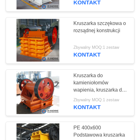
KONTAKT
57
Sprzęt do zbierania
Kruszarka szczękowa o
rozsądnej konstrukcji
pyłu
Zbywalny MOQ:1 zestaw
KONTAKT
Kruszarka do
39
kamieniołomów
Przemysłowa
wapienia, kruszarka do
granitu z bruku
suszarka obrotowa
Zbywalny MOQ:1 zestaw
KONTAKT
PE 400x600
Podstawowa kruszarka