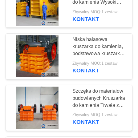
do kamienia Wysoki
37
stopień elastyczności
Zbywalny MOQ:1 zestaw
Maszyna do
Długa żywotność
KONTAKT
kruszenia kamienia
Niska hałasowa
kruszarka do kamienia,
podstawowa kruszarka
młyn kulowy Łatwa
Zbywalny MOQ:1 zestaw
konserwacja
KONTAKT
36
Wibracyjna
Szczęka do materiałów
maszyna do
budowlanych Kruszarka
do kamienia Trwała z
przesiewania
certyfikatem ISO CE
Zbywalny MOQ:1 zestaw
KONTAKT
37