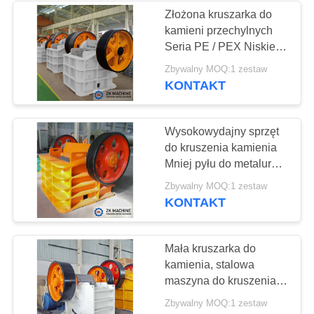
Złożona kruszarka do
kamieni przechylnych
38
Seria PE / PEX Niskie
Kruszarka do młyna
zużycie energii
Zbywalny MOQ:1 zestaw
KONTAKT
kulowego
Wysokowydajny sprzęt
do kruszenia kamienia
Mniej pyłu do metalurgii
górniczej
22
Zbywalny MOQ:1 zestaw
KONTAKT
Ciągły młyn kulowy
Mała kruszarka do
kamienia, stalowa
maszyna do kruszenia
gipsu
Zbywalny MOQ:1 zestaw