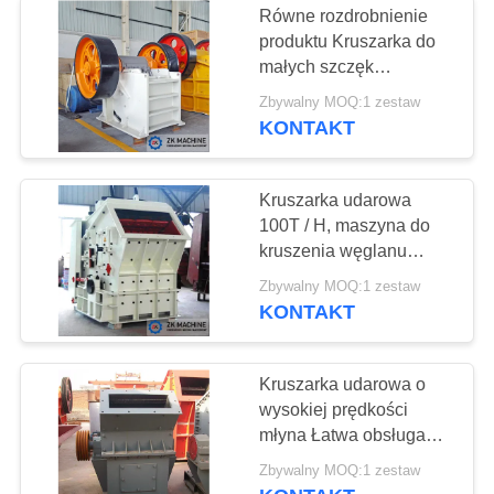
Równe rozdrobnienie
produktu Kruszarka do
Podajnik wibracyjny
małych szczęk
kamiennych do
Zbywalny MOQ:1 zestaw
pierwotnego / wtórnego
KONTAKT
kruszenia
Kruszarka udarowa
100T / H, maszyna do
48
kruszenia węglanu
Urządzenia do
wapnia / kamienia
Zbywalny MOQ:1 zestaw
KONTAKT
przenoszenia
Kruszarka udarowa o
wysokiej prędkości
młyna Łatwa obsługa
Niskie zużycie energii
19
Zbywalny MOQ:1 zestaw