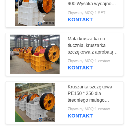
900 Wysoka wydajność
POPROSIĆ
Niezawodne warunki
Zbywalny MOQ:1 SET
pracy
O
KONTAKT
92
WYCENĘ
Sprzęt do granulacji
Mała kruszarka do
tłucznia, kruszarka
SITEMAP
szczękowa z aprobatą
ISO CE
Zbywalny MOQ:1 zestaw
POLITYKA
KONTAKT
PRYWATNOŚCI
119
Kruszarka szczękowa
PE150 * 250 dla
Sprzęt do kalcynacji
średniego małego
przemysłu
Zbywalny MOQ:1 zestaw
metalurgicznego
KONTAKT