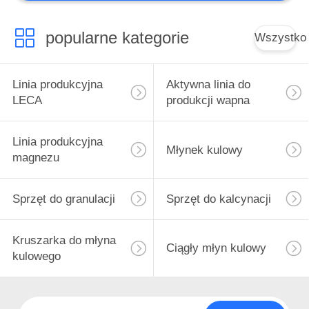
Młynek pionowy
popularne kategorie
Wszystko
Linia produkcyjna
Aktywna linia do
LECA
produkcji wapna
27
Linia produkcyjna
Linia do produkcji
Młynek kulowy
magnezu
przemysłowej
Sprzęt do granulacji
Sprzęt do kalcynacji
Kruszarka do młyna
Ciągły młyn kulowy
kulowego
9
Zakład