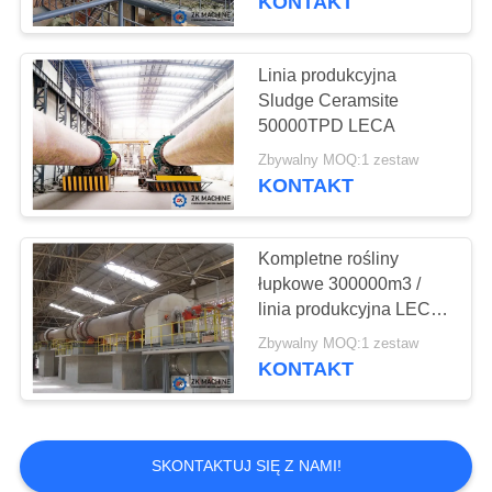
KONTAKT
Linia do produkcji
cementu
Linia produkcyjna
Sludge Ceramsite
50000TPD LECA
Zbywalny MOQ:1 zestaw
KONTAKT
41
Urządzenia do
Kompletne rośliny
łupkowe 300000m3 /
przetwarzania
linia produkcyjna LECA
Ceramsite
minerałów
Zbywalny MOQ:1 zestaw
KONTAKT
23
SKONTAKTUJ SIĘ Z NAMI!