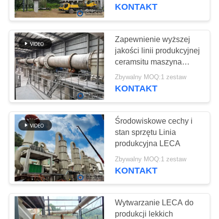
KONTAKT
WYCIECZKA
PO
Zapewnienie wyższej
19
FABRYCE
jakości linii produkcyjnej
Linia produkcyjna
ceramsitu maszyna
LECA
KONTROLA
magnezu
Zbywalny MOQ:1 zestaw
KONTAKT
JAKOŚCI
Środowiskowe cechy i
SKONTAKTUJ
stan sprzętu Linia
SIĘ
produkcyjna LECA
69
Z
Zbywalny MOQ:1 zestaw
KONTAKT
NAMI
Młynek kulowy
Wytwarzanie LECA do
AKTUALNOŚCI
produkcji lekkich