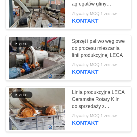
agregatów gliny
POPROSIĆ
rozszerzonej
Zbywalny MOQ:1 zestaw
wykonanych z surowca
O
KONTAKT
92
z popiołu lotniczego
WYCENĘ
Sprzęt do granulacji
Sprzęt i paliwo węglowe
do procesu mieszania
SITEMAP
linii produkcyjnej LECA
Zbywalny MOQ:1 zestaw
POLITYKA
KONTAKT
PRYWATNOŚCI
119
Linia produkcyjna LECA
Ceramsite Rotary Kiln
Sprzęt do kalcynacji
do sprzedaży z
częściami zamiennymi
Zbywalny MOQ:1 zestaw
KONTAKT