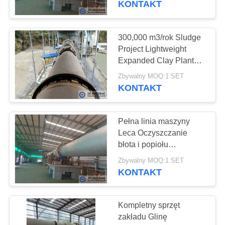
KONTAKT
57
Sprzęt do zbierania
300,000 m3/rok Sludge
Project Lightweight
pyłu
Expanded Clay Plant
LECA Production Line
Zbywalny MOQ:1 SET
(Linka produkcyjna
KONTAKT
LECA)
Pełna linia maszyny
39
Leca Oczyszczanie
Przemysłowa
błota i popiołu
300000m3/A Linia
suszarka obrotowa
Zbywalny MOQ:1 SET
produkcyjna Ceramsite
KONTAKT
LECA
Kompletny sprzęt
zakładu Glinę