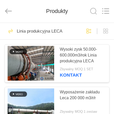
Machinery
CO.Ltd.
All
Produkty
Rights
Reserved.
Developed
by
ECER
DOM
36
Linia produkcyjna LECA
Linia produkcyjna
PRODUKTY
LECA
Wysoki zysk 50.000-
600.000m3/rok Linia
FILMY
produkcyjna LECA
Zbywalny MOQ:1 SET
POKAZ
KONTAKT
57
VR
Aktywna linia do
Wyposażenie zakładu
O
Leca 200 000 m3/r/r
produkcji wapna
NAS
Zbywalny MOQ:1 zestaw