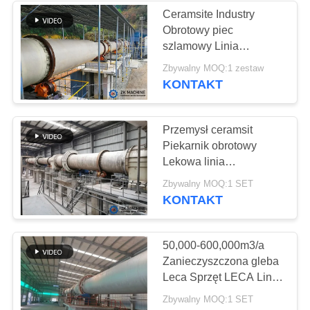
Ceramsite Industry
Obrotowy piec
38
szlamowy Linia
Kruszarka do młyna
produkcyjna LECA
Zbywalny MOQ:1 zestaw
KONTAKT
kulowego
Przemysł ceramsit
Piekarnik obrotowy
Lekowa linia
produkcyjna agregatów
22
Zbywalny MOQ:1 SET
gliny
KONTAKT
Ciągły młyn kulowy
50,000-600,000m3/a
Zanieczyszczona gleba
Leca Sprzęt LECA Linia
produkcyjna
Zbywalny MOQ:1 SET