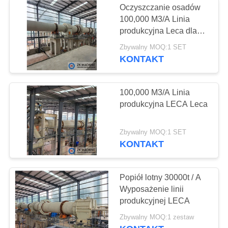
Oczyszczanie osadów
100,000 M3/A Linia
Podajnik wibracyjny
produkcyjna Leca dla
lekkich kruszyw
Zbywalny MOQ:1 SET
KONTAKT
100,000 M3/A Linia
produkcyjna LECA Leca
48
Urządzenia do
Zbywalny MOQ:1 SET
KONTAKT
przenoszenia
Popiół lotny 30000t / A
Wyposażenie linii
produkcyjnej LECA
19
Zbywalny MOQ:1 zestaw