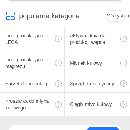
Młynek pionowy
popularne kategorie
Wszystko
Linia produkcyjna
Aktywna linia do
LECA
produkcji wapna
27
Linia produkcyjna
Linia do produkcji
Młynek kulowy
magnezu
przemysłowej
Sprzęt do granulacji
Sprzęt do kalcynacji
Kruszarka do młyna
Ciągły młyn kulowy
kulowego
9
Zakład