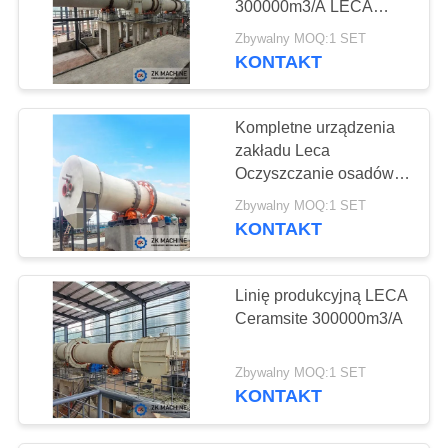
300000m3/A LECA
37
Linia produkcyjna
Zbywalny MOQ:1 SET
Maszyna do
Ceramsite
KONTAKT
kruszenia kamienia
Kompletne urządzenia
zakładu Leca
Oczyszczanie osadów
300000m3/A Linia
Zbywalny MOQ:1 SET
produkcyjna Ceramsite
KONTAKT
36
Wibracyjna
Linię produkcyjną LECA
maszyna do
Ceramsite 300000m3/A
przesiewania
Zbywalny MOQ:1 SET
KONTAKT
37