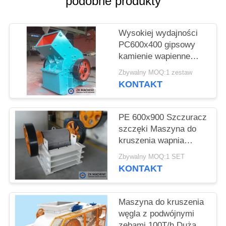
podobne produkty
POPROSIĆ
Wysokiej wydajności
O
PC600x400 gipsowy
WYCENĘ
kamienie wapienne
młotka kruszywka do
Zbywalny MOQ:1 zestaw
sprzedaży
SITEMAP
KONTAKT
POLITYKA
PE 600x900 Szczuracz
szczęki Maszyna do
PRYWATNOŚCI
kruszenia wapnia
Wysokiej wydajności
Zbywalny MOQ:1 SET
Niezawodne warunki
KONTAKT
pracy
Maszyna do kruszenia
węgla z podwójnymi
zębami 100T/h Duża