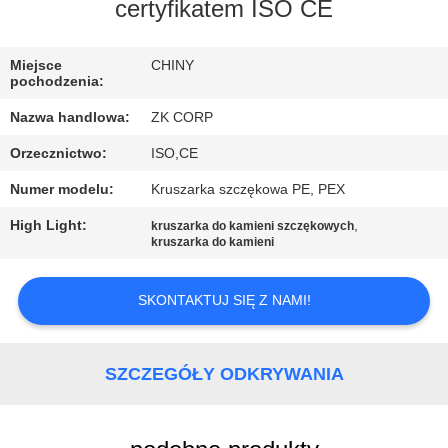
certyfikatem ISO CE
WYCIECZKA
PO
Miejsce
CHINY
pochodzenia:
FABRYCE
Nazwa handlowa:
ZK CORP
Orzecznictwo:
ISO,CE
KONTROLA
Numer modelu:
Kruszarka szczękowa PE, PEX
JAKOŚCI
High Light:
,
kruszarka do kamieni szczękowych
kruszarka do kamieni
SKONTAKTUJ
SIĘ
SKONTAKTUJ SIĘ Z NAMI!
Z
NAMI
SZCZEGÓŁY ODKRYWANIA
AKTUALNOŚCI