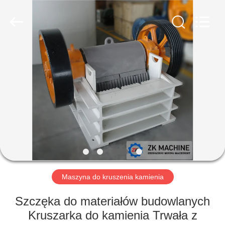
Machinery
CO.Ltd.
All
Rights
Reserved.
Developed
by
ECER
DOM
PRODUKTY
FILMY
POKAZ
VR
Maszyna do kruszenia kamienia
O
Szczęka do materiałów budowlanych
NAS
Kruszarka do kamienia Trwała z