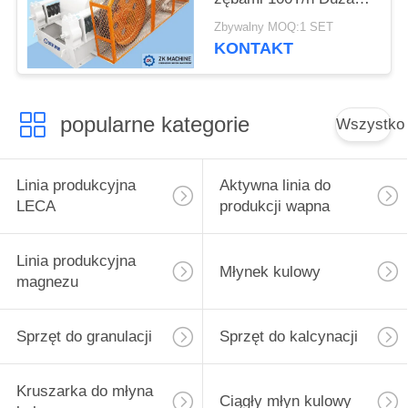
zdolność produkcyjna
Zbywalny MOQ:1 SET
KONTAKT
popularne kategorie
Wszystko
Linia produkcyjna
Aktywna linia do
LECA
produkcji wapna
Linia produkcyjna
Młynek kulowy
magnezu
Sprzęt do granulacji
Sprzęt do kalcynacji
Kruszarka do młyna
Ciągły młyn kulowy