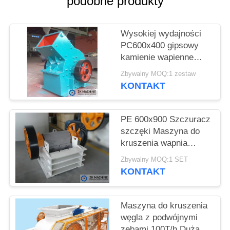
podobne produkty
POPROSIĆ
Wysokiej wydajności
O
PC600x400 gipsowy
WYCENĘ
kamienie wapienne
młotka kruszywka do
Zbywalny MOQ:1 zestaw
sprzedaży
SITEMAP
KONTAKT
POLITYKA
PE 600x900 Szczuracz
szczęki Maszyna do
PRYWATNOŚCI
kruszenia wapnia
Wysokiej wydajności
Zbywalny MOQ:1 SET
Niezawodne warunki
KONTAKT
pracy
Maszyna do kruszenia
węgla z podwójnymi
zębami 100T/h Duża