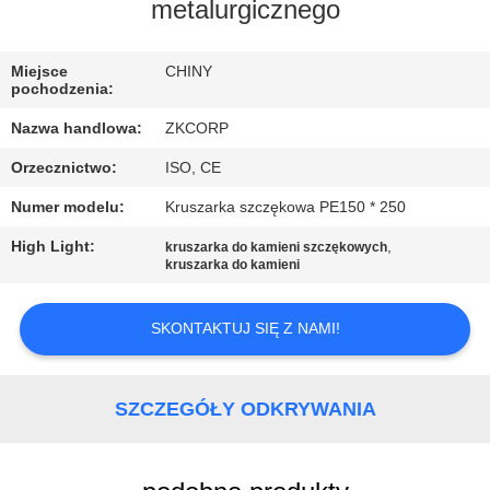
metalurgicznego
WYCIECZKA
PO
Miejsce
CHINY
pochodzenia:
FABRYCE
Nazwa handlowa:
ZKCORP
Orzecznictwo:
ISO, CE
KONTROLA
Numer modelu:
Kruszarka szczękowa PE150 * 250
JAKOŚCI
High Light:
,
kruszarka do kamieni szczękowych
kruszarka do kamieni
SKONTAKTUJ
SIĘ
SKONTAKTUJ SIĘ Z NAMI!
Z
NAMI
SZCZEGÓŁY ODKRYWANIA
AKTUALNOŚCI