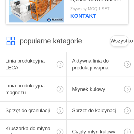
zdolność produkcyjna
Zbywalny MOQ:1 SET
KONTAKT
popularne kategorie
Wszystko
Linia produkcyjna
Aktywna linia do
LECA
produkcji wapna
Linia produkcyjna
Młynek kulowy
magnezu
Sprzęt do granulacji
Sprzęt do kalcynacji
Kruszarka do młyna
Ciągły młyn kulowy