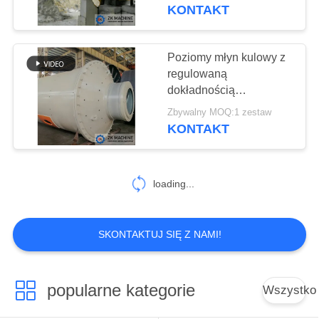
KONTAKT
WYCIECZKA
PO
Poziomy młyn kulowy z
FABRYCE
regulowaną
dokładnością
wyładowania 0,8 mm 4,8
KONTROLA
Zbywalny MOQ:1 zestaw
t / godz
KONTAKT
JAKOŚCI
SKONTAKTUJ
loading...
SIĘ
Z
SKONTAKTUJ SIĘ Z NAMI!
NAMI
popularne kategorie
Wszystko
AKTUALNOŚCI