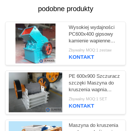
podobne produkty
POPROSIĆ
O
Wysokiej wydajności
WYCENĘ
PC600x400 gipsowy
kamienie wapienne
SITEMAP
młotka kruszywka do
Zbywalny MOQ:1 zestaw
sprzedaży
KONTAKT
POLITYKA
PRYWATNOŚCI
PE 600x900 Szczuracz
szczęki Maszyna do
kruszenia wapnia
Wysokiej wydajności
Zbywalny MOQ:1 SET
Niezawodne warunki
KONTAKT
pracy
Maszyna do kruszenia