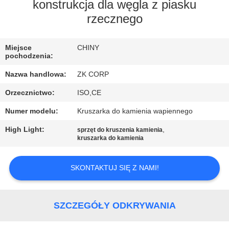
konstrukcja dla węgla z piasku
WYCIECZKA
rzecznego
PO
Miejsce
CHINY
FABRYCE
pochodzenia:
Nazwa handlowa:
ZK CORP
KONTROLA
Orzecznictwo:
ISO,CE
JAKOŚCI
Numer modelu:
Kruszarka do kamienia wapiennego
High Light:
,
SKONTAKTUJ
sprzęt do kruszenia kamienia
kruszarka do kamienia
SIĘ
Z
SKONTAKTUJ SIĘ Z NAMI!
NAMI
SZCZEGÓŁY ODKRYWANIA
AKTUALNOŚCI