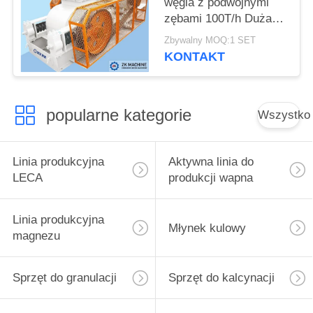
węgla z podwójnymi
zębami 100T/h Duża
zdolność produkcyjna
Zbywalny MOQ:1 SET
KONTAKT
popularne kategorie
Wszystko
Linia produkcyjna
Aktywna linia do
LECA
produkcji wapna
Linia produkcyjna
Młynek kulowy
magnezu
Sprzęt do granulacji
Sprzęt do kalcynacji