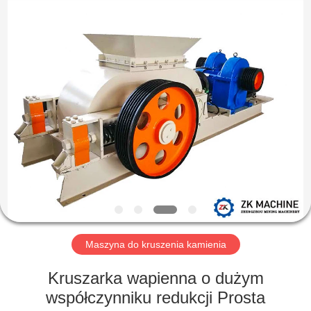
Machinery
CO.Ltd.
All
Rights
Reserved.
Developed
by
ECER
DOM
PRODUKTY
FILMY
POKAZ
VR
Maszyna do kruszenia kamienia
O
Kruszarka wapienna o dużym
NAS
współczynniku redukcji Prosta