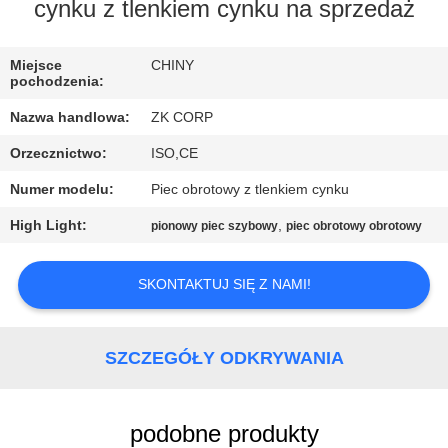
cynku z tlenkiem cynku na sprzedaż
WYCIECZKA
PO
Miejsce
CHINY
pochodzenia:
FABRYCE
Nazwa handlowa:
ZK CORP
Orzecznictwo:
ISO,CE
KONTROLA
Numer modelu:
Piec obrotowy z tlenkiem cynku
JAKOŚCI
High Light:
,
pionowy piec szybowy
piec obrotowy obrotowy
SKONTAKTUJ
SKONTAKTUJ SIĘ Z NAMI!
SIĘ
Z
NAMI
SZCZEGÓŁY ODKRYWANIA
AKTUALNOŚCI
podobne produkty