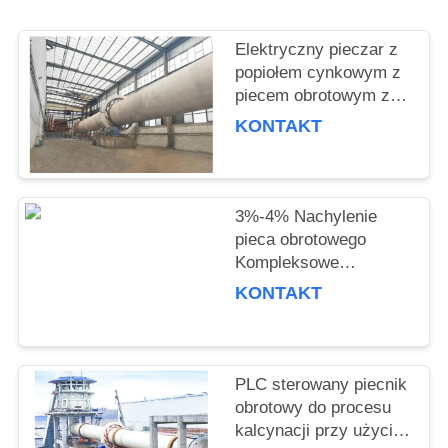
POPROSIĆ
Elektryczny pieczar z
O
popiołem cynkowym z
piecem obrotowym z
WYCENĘ
piaskiem cynkowym z
KONTAKT
piecem obrotowym
SITEMAP
2,5x40m-4,5x72m
3%-4% Nachylenie
POLITYKA
pieca obrotowego
PRYWATNOŚCI
Kompleksowe
wykorzystanie popiołu
KONTAKT
lotnego dla ochrony
środowiska
PLC sterowany piecnik
obrotowy do procesu
kalcynacji przy użyciu