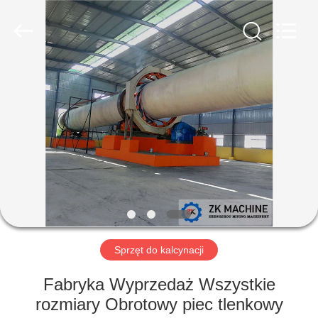
Machinery
CO.Ltd.
All
Rights
Reserved.
Developed
by
ECER
DOM
PRODUKTY
FILMY
POKAZ
VR
Sprzęt do kalcynacji
O
Fabryka Wyprzedaż Wszystkie
NAS
rozmiary Obrotowy piec tlenkowy