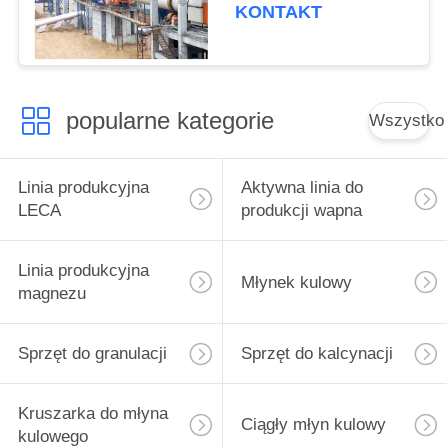
paliwa węglowego
KONTAKT
popularne kategorie
Wszystko
Linia produkcyjna
Aktywna linia do
LECA
produkcji wapna
Linia produkcyjna
Młynek kulowy
magnezu
Sprzęt do granulacji
Sprzęt do kalcynacji
Kruszarka do młyna
Ciągły młyn kulowy
kulowego