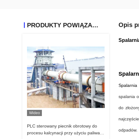
Opis p
PRODUKTY POWIĄZANE
Spalarni
Spalar
Spalarnia
spalania 
do złożon
Wideo
najczęści
PLC sterowany piecnik obrotowy do
odpadów.
procesu kalcynacji przy użyciu paliwa