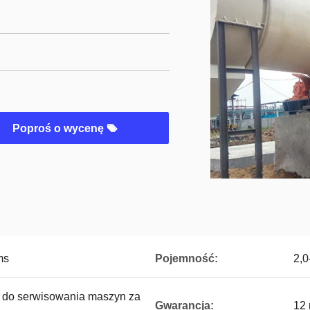
Poproś o wycenę
ms
Pojemność:
2,0
i do serwisowania maszyn za
Gwarancja:
12 