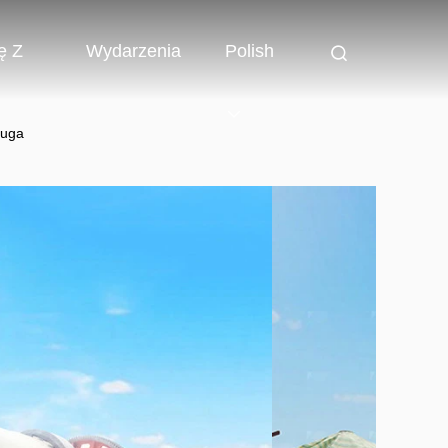
ę Z
Wydarzenia
Polish
ługa