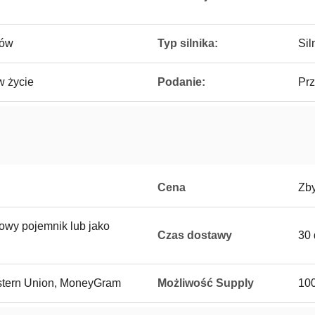
dów
Typ silnika:
Sil
w życie
Podanie:
Pr
Cena
Zb
owy pojemnik lub jako
Czas dostawy
30 
Western Union, MoneyGram
Możliwość Supply
100