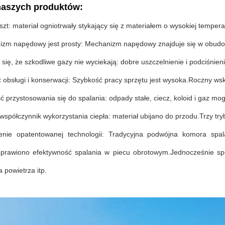
naszych produktów:
oszt: materiał ogniotrwały stykający się z materiałem o wysokiej temp
izm napędowy jest prosty: Mechanizm napędowy znajduje się w obudowi
 się, że szkodliwe gazy nie wyciekają: dobre uszczelnienie i podciśnien
 obsługi i konserwacji: Szybkość pracy sprzętu jest wysoka.Roczny ws
ć przystosowania się do spalania: odpady stałe, ciecz, koloid i gaz m
współczynnik wykorzystania ciepła: materiał ubijano do przodu.Trzy try
enie opatentowanej technologii: Tradycyjna podwójna komora spa
oprawiono efektywność spalania w piecu obrotowym.Jednocześnie speł
 powietrza itp.