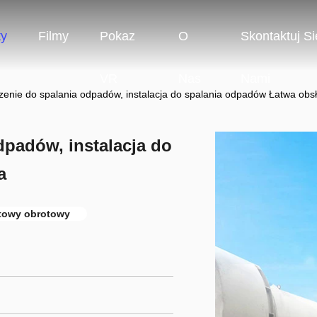
ty
Filmy
Pokaz
O
Skontaktuj Si
VR
Nas
Nami
zenie do spalania odpadów, instalacja do spalania odpadów Łatwa obs
dpadów, instalacja do
a
otowy obrotowy