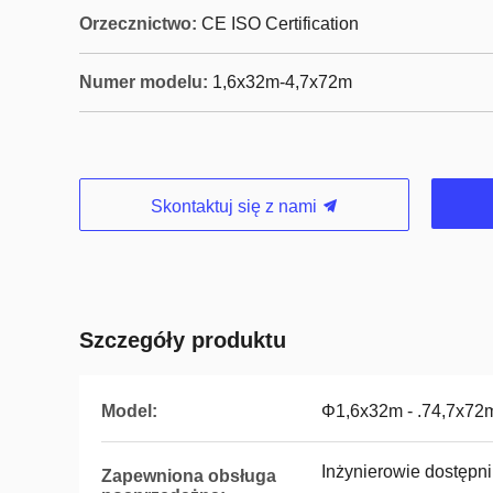
Orzecznictwo:
CE ISO Certification
Numer modelu:
1,6x32m-4,7x72m
Skontaktuj się z nami
Szczegóły produktu
Model:
Φ1,6x32m - .74,7x72
Inżynierowie dostępn
Zapewniona obsługa