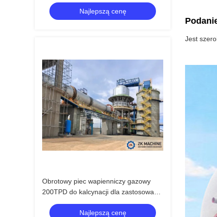
węglowego
Najlepszą cenę
Podani
Jest szer
Obrotowy piec wapienniczy gazowy
200TPD do kalcynacji dla zastosowań
przemysłowych
Najlepszą cenę