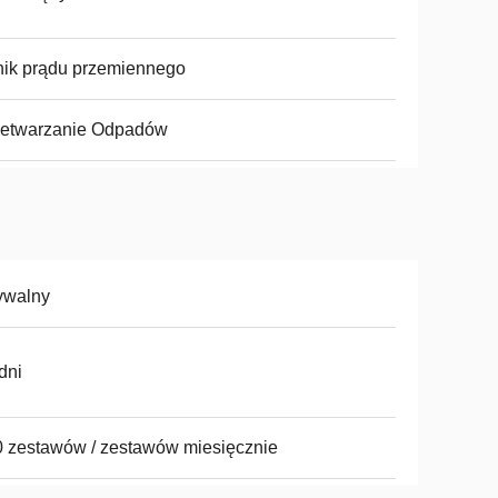
nik prądu przemiennego
zetwarzanie Odpadów
ywalny
dni
 zestawów / zestawów miesięcznie