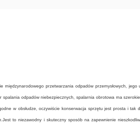
nie międzynarodowego przetwarzania odpadów przemysłowych, jego u
r spalania odpadów niebezpiecznych, spalarnia obrotowa ma szeroki
ne w obsłudze, oczywiście konserwacja sprzętu jest prosta i tak d
est to niezawodny i skuteczny sposób na zapewnienie nieszkodliwoś