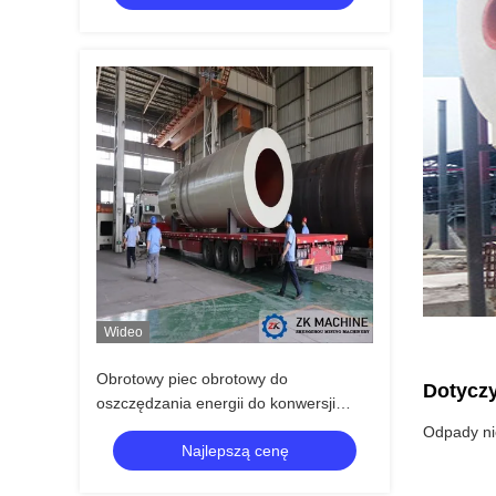
Wideo
Obrotowy piec obrotowy do
Dotyczy
oszczędzania energii do konwersji
węglanu magnezu (MgCO₃) na tlenek
Odpady ni
Najlepszą cenę
magnezu (MgO)