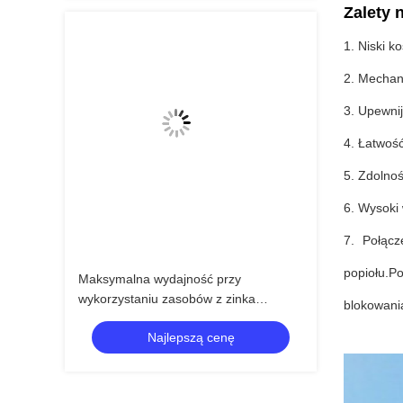
Zalety 
1. Niski k
2. Mechan
3. Upewnij
4. Łatwość
5. Zdolnoś
6. Wysoki 
7. Połącz
popiołu.P
Maksymalna wydajność przy
wykorzystaniu zasobów z zinka
blokowania
zawierającego odpady 400-1000T/D
Najlepszą cenę