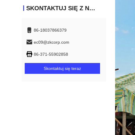
SKONTAKTUJ SIĘ Z NAMI
86-18037866379
ec09@zkcorp.com
86-371-55902858
Skontaktuj się teraz