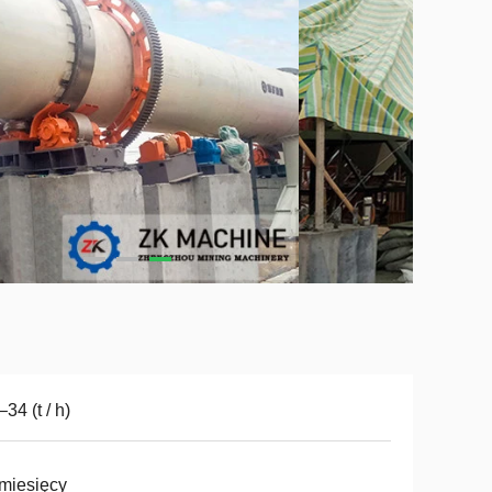
–34 (t / h)
miesięcy