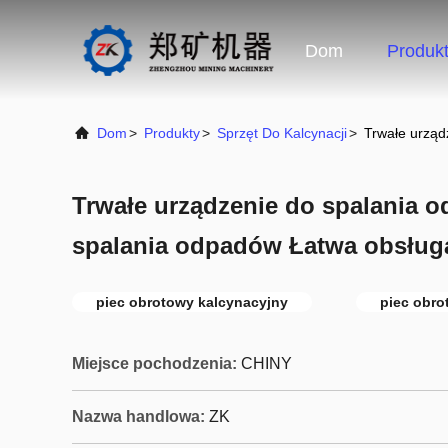
Dom
Produk
Dom
>
Produkty
>
Sprzęt Do Kalcynacji
>
Trwałe urząd
Trwałe urządzenie do spalania o
spalania odpadów Łatwa obsług
piec obrotowy kalcynacyjny
piec obr
Miejsce pochodzenia:
CHINY
Nazwa handlowa:
ZK