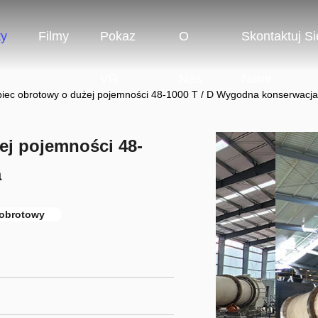
ty
Filmy
Pokaz
O
Skontaktuj Si
VR
Nas
Nami
iec obrotowy o dużej pojemności 48-1000 T / D Wygodna konserwacja
ej pojemności 48-
a
 obrotowy