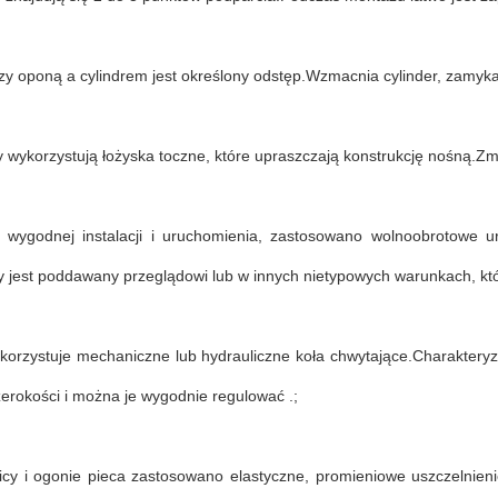
zy oponą a cylindrem jest określony odstęp.Wzmacnia cylinder, zamyk
 wykorzystują łożyska toczne, które upraszczają konstrukcję nośną.Zmn
 wygodnej instalacji i uruchomienia, zastosowano wolnoobrotowe u
y jest poddawany przeglądowi lub w innych nietypowych warunkach, kt
ykorzystuje mechaniczne lub hydrauliczne koła chwytające.Charakteryz
zerokości i można je wygodnie regulować .;
icy i ogonie pieca zastosowano elastyczne, promieniowe uszczelnieni