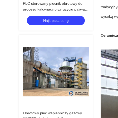
PLC sterowany piecnik obrotowy do
tradycyjn
procesu kalcynacji przy użyciu paliwa
węglowego
wysoką wyd
Najlepszą cenę
Ceramicz
Obrotowy piec wapienniczy gazowy