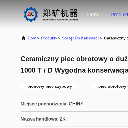
Dom
Produk
Dom
>
Produkty
>
Sprzęt Do Kalcynacji
>
Ceramiczny p
Ceramiczny piec obrotowy o duż
1000 T / D Wygodna konserwacj
pionowy piec szybowy
piec obrotowy
Miejsce pochodzenia:
CHINY
Nazwa handlowa:
ZK