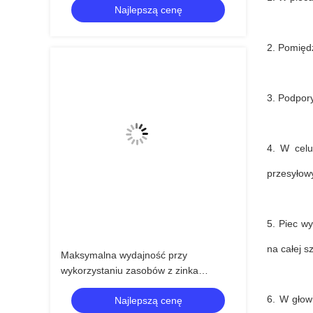
Najlepszą cenę
magnezu (MgO)
2. Pomięd
3. Podpory
4. W celu
przesyłow
5. Piec w
na całej s
Maksymalna wydajność przy
wykorzystaniu zasobów z zinka
zawierającego odpady 400-1000T/D
6. W głow
Najlepszą cenę