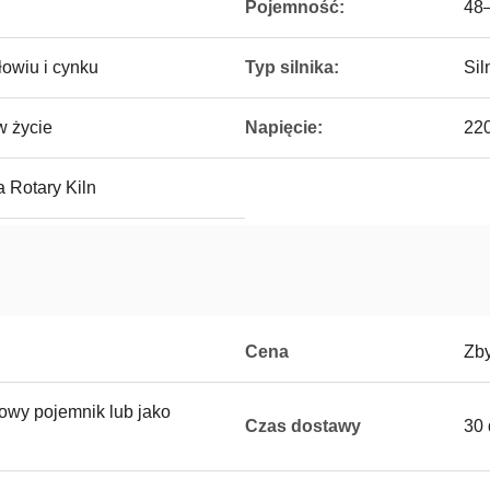
Pojemność:
48–
łowiu i cynku
Typ silnika:
Sil
w życie
Napięcie:
220
a Rotary Kiln
Cena
Zb
owy pojemnik lub jako
Czas dostawy
30 