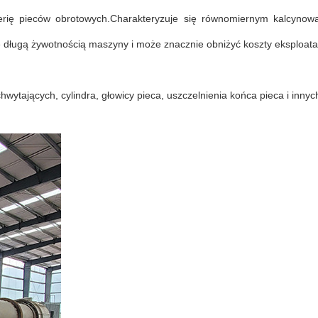
rię pieców obrotowych.Charakteryzuje się równomiernym kalcynow
e długą żywotnością maszyny i może znacznie obniżyć koszty eksploatac
chwytających, cylindra, głowicy pieca, uszczelnienia końca pieca i inny