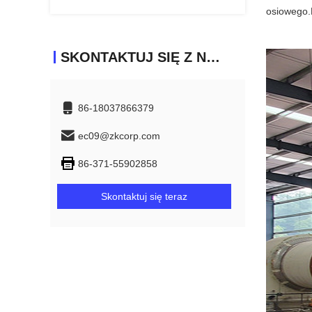
osiowego.
SKONTAKTUJ SIĘ Z NAMI
86-18037866379
ec09@zkcorp.com
86-371-55902858
Skontaktuj się teraz