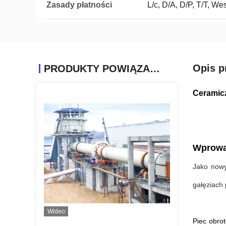
Zasady płatności
L/c, D/A, D/P, T/T, 
Opis p
PRODUKTY POWIĄZANE
Ceramicz
Wprowa
Jako nowy
gałęziach
Wideo
Piec obro