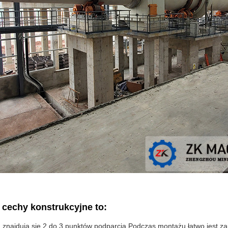
cechy konstrukcyjne to:
 znajdują się 2 do 3 punktów podparcia.Podczas montażu łatwo jest zap