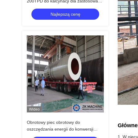
200TPD do kalcynacji dla zastosowań
przemysłowych
Najlepszą cenę
Wideo
Obrotowy piec obrotowy do
Główne 
oszczędzania energii do konwersji
węglanu magnezu (MgCO₃) na tlenek
1. W piecu