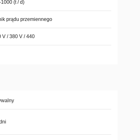
1000 (t / d)
nik prądu przemiennego
 V / 380 V / 440
ywalny
dni