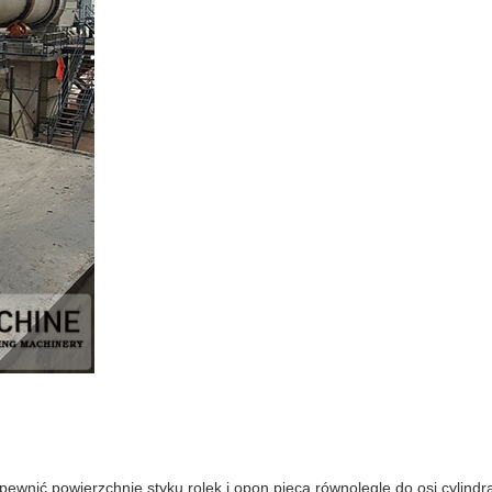
ewnić powierzchnię styku rolek i opon pieca równolegle do osi cylindr