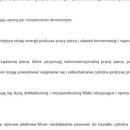
ając opony po rozszerzeniu termicznym;
iejsza straty energii podczas pracy pieca i ułatwia konserwację i napr
rządzenia pieca, które utrzymują niekonwencjonalną pracę pieca, 
óre mogą powodować wyginanie się i odkształcanie cylindra podczas p
ują się dużą dokładnością i niezawodnością.Wałki obsypujące i opony 
e stykowe płatkowe.Może niedokładnie pasować do kształtu cylindra i