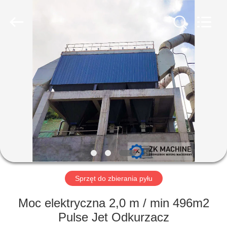
Machinery
CO.Ltd.
All
Rights
Reserved.
Developed
by
ECER
DOM
PRODUKTY
FILMY
POKAZ
VR
Sprzęt do zbierania pyłu
O
Moc elektryczna 2,0 m / min 496m2
NAS
Pulse Jet Odkurzacz