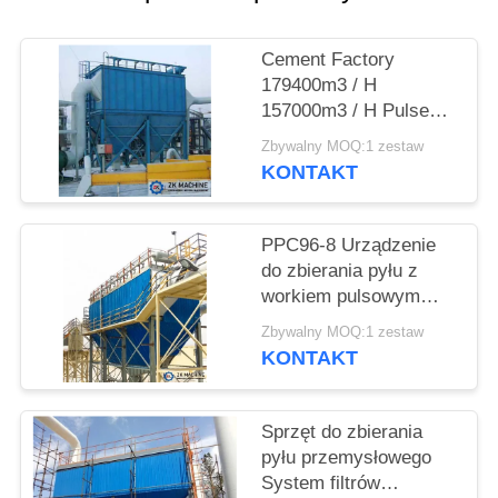
POPROSIĆ
Cement Factory
O
179400m3 / H
WYCENĘ
157000m3 / H Pulse
Jet Bag Filter
Zbywalny MOQ:1 zestaw
KONTAKT
SITEMAP
PPC96-8 Urządzenie
POLITYKA
do zbierania pyłu z
PRYWATNOŚCI
workiem pulsowym
System odkurzania do
Zbywalny MOQ:1 zestaw
zastosowań
KONTAKT
przemysłowych
Sprzęt do zbierania
pyłu przemysłowego
System filtrów