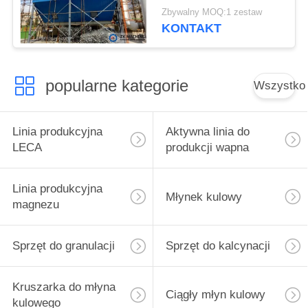
workowych o wysokiej
Zbywalny MOQ:1 zestaw
wydajności
KONTAKT
czyszczenia
popularne kategorie
Wszystko
Linia produkcyjna
Aktywna linia do
LECA
produkcji wapna
Linia produkcyjna
Młynek kulowy
magnezu
Sprzęt do granulacji
Sprzęt do kalcynacji
Kruszarka do młyna
Ciągły młyn kulowy
kulowego