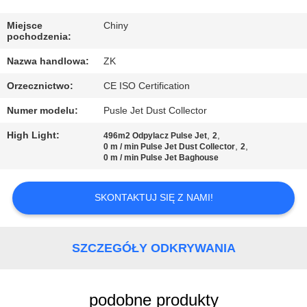
WYCIECZKA
Miejsce
Chiny
pochodzenia:
PO
Nazwa handlowa:
ZK
FABRYCE
Orzecznictwo:
CE ISO Certification
KONTROLA
Numer modelu:
Pusle Jet Dust Collector
JAKOŚCI
High Light:
,
,
496m2 Odpylacz Pulse Jet
2
,
,
0 m / min Pulse Jet Dust Collector
2
0 m / min Pulse Jet Baghouse
SKONTAKTUJ
SIĘ
SKONTAKTUJ SIĘ Z NAMI!
Z
NAMI
SZCZEGÓŁY ODKRYWANIA
AKTUALNOŚCI
podobne produkty