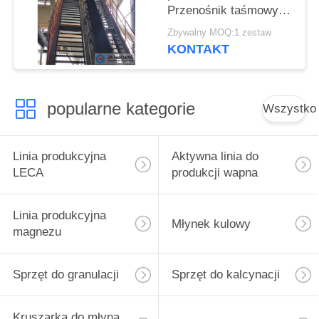
Przenośnik taśmowy o
dużym kącie
Zbywalny MOQ:1 zestaw
KONTAKT
popularne kategorie
Wszystko
Linia produkcyjna
Aktywna linia do
LECA
produkcji wapna
Linia produkcyjna
Młynek kulowy
magnezu
Sprzęt do granulacji
Sprzęt do kalcynacji
Kruszarka do młyna