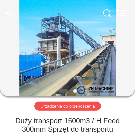
Machinery
CO.Ltd.
All
Rights
Reserved.
Developed
by
ECER
DOM
PRODUKTY
FILMY
POKAZ
VR
Urządzenia do przenoszenia
O
Duży transport 1500m3 / H Feed
NAS
300mm Sprzęt do transportu