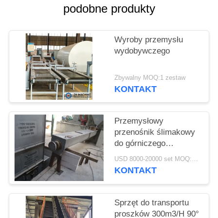
podobne produkty
POPROSIĆ
O
Wyroby przemysłu
WYCENĘ
wydobywczego
SITEMAP
Zbywalny MOQ:1 zestaw
KONTAKT
POLITYKA
Przemysłowy
PRYWATNOŚCI
przenośnik ślimakowy
do górniczego
przenośnika
USD 8000-20000 set MOQ:1 zestaw
ślimakowego w
KONTAKT
cementowni
Sprzęt do transportu
proszków 300m3/H 90°