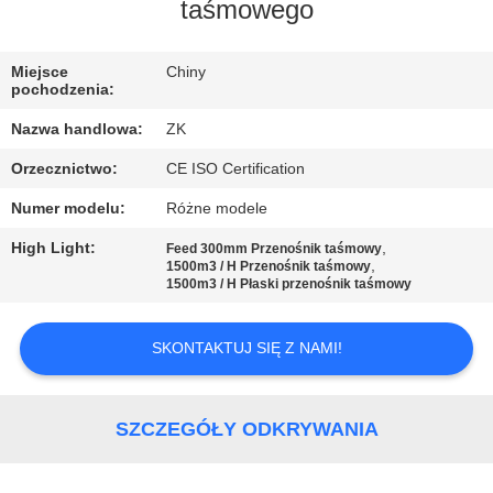
taśmowego
WYCIECZKA
PO
Miejsce
Chiny
pochodzenia:
FABRYCE
Nazwa handlowa:
ZK
Orzecznictwo:
CE ISO Certification
KONTROLA
Numer modelu:
Różne modele
JAKOŚCI
High Light:
,
Feed 300mm Przenośnik taśmowy
,
1500m3 / H Przenośnik taśmowy
SKONTAKTUJ
1500m3 / H Płaski przenośnik taśmowy
SIĘ
SKONTAKTUJ SIĘ Z NAMI!
Z
NAMI
SZCZEGÓŁY ODKRYWANIA
AKTUALNOŚCI