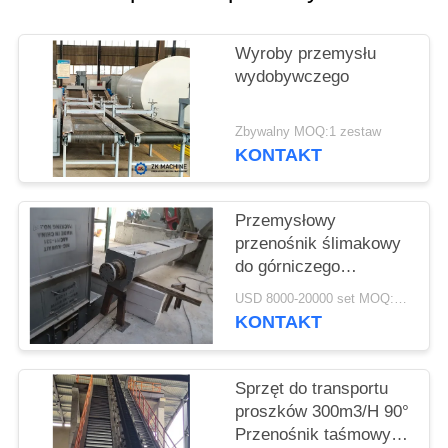
POPROSIĆ
Wyroby przemysłu
O
wydobywczego
WYCENĘ
Zbywalny MOQ:1 zestaw
KONTAKT
SITEMAP
Przemysłowy
POLITYKA
przenośnik ślimakowy
PRYWATNOŚCI
do górniczego
przenośnika
USD 8000-20000 set MOQ:1 zestaw
ślimakowego w
KONTAKT
cementowni
Sprzęt do transportu
proszków 300m3/H 90°
Przenośnik taśmowy o