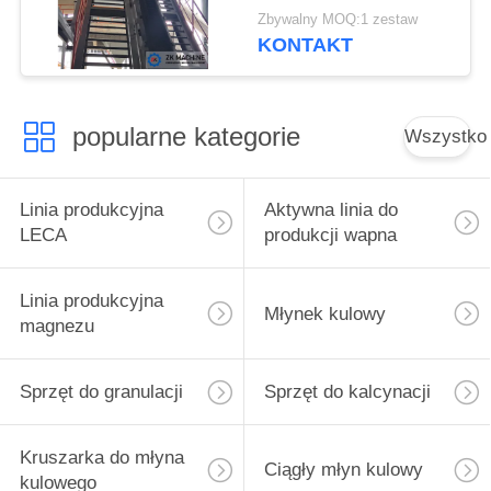
dużym kącie
Zbywalny MOQ:1 zestaw
KONTAKT
popularne kategorie
Wszystko
Linia produkcyjna
Aktywna linia do
LECA
produkcji wapna
Linia produkcyjna
Młynek kulowy
magnezu
Sprzęt do granulacji
Sprzęt do kalcynacji
Kruszarka do młyna
Ciągły młyn kulowy
kulowego