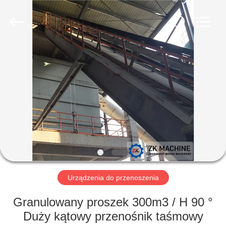
Machinery
CO.Ltd.
All
Rights
Reserved.
Developed
by
ECER
DOM
PRODUKTY
FILMY
POKAZ
VR
Urządzenia do przenoszenia
O
Granulowany proszek 300m3 / H 90 °
NAS
Duży kątowy przenośnik taśmowy