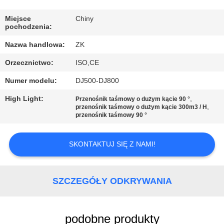
WYCIECZKA
Miejsce
Chiny
pochodzenia:
PO
Nazwa handlowa:
ZK
FABRYCE
Orzecznictwo:
ISO,CE
KONTROLA
Numer modelu:
DJ500-DJ800
JAKOŚCI
High Light:
,
Przenośnik taśmowy o dużym kącie 90 °
,
przenośnik taśmowy o dużym kącie 300m3 / H
przenośnik taśmowy 90 °
SKONTAKTUJ
SIĘ
SKONTAKTUJ SIĘ Z NAMI!
Z
NAMI
SZCZEGÓŁY ODKRYWANIA
AKTUALNOŚCI
podobne produkty