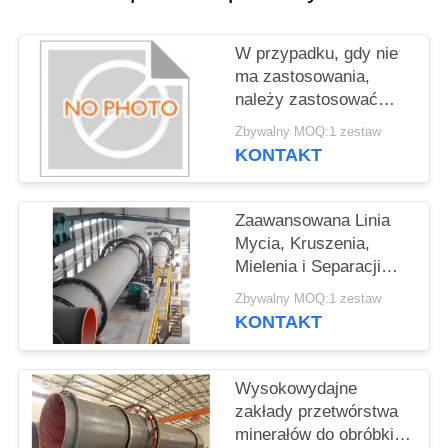
POPROSIĆ
W przypadku, gdy nie
O
ma zastosowania,
WYCENĘ
należy zastosować
następujące czynniki:
Zbywalny MOQ:1 zestaw
KONTAKT
SITEMAP
Zaawansowana Linia
POLITYKA
Mycia, Kruszenia,
PRYWATNOŚCI
Mielenia i Separacji
Rudy - Rozwiązania
Zbywalny MOQ:1 zestaw
Dostosowane do
KONTAKT
Potrzeb Klienta
Wysokowydajne
zakłady przetwórstwa
minerałów do obróbki