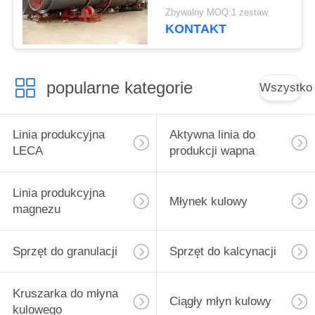
rudy złota/
Zbywalny MOQ:1 zestaw
żelaza/miedzi
KONTAKT
popularne kategorie
Wszystko
Linia produkcyjna
Aktywna linia do
LECA
produkcji wapna
Linia produkcyjna
Młynek kulowy
magnezu
Sprzęt do granulacji
Sprzęt do kalcynacji
Kruszarka do młyna
Ciągły młyn kulowy
kulowego