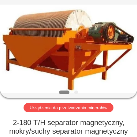
Mining
Machinery
CO.Ltd.
All
Rights
Reserved.
Developed
by
DOM
ECER
PRODUKTY
FILMY
POKAZ
VR
Urządzenia do przetwarzania minerałów
O
2-180 T/H separator magnetyczny,
NAS
mokry/suchy separator magnetyczny