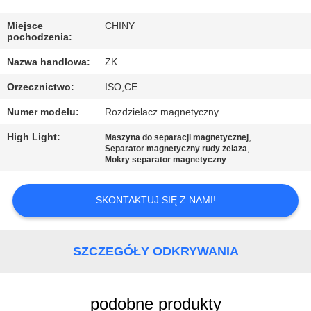
WYCIECZKA
Miejsce
CHINY
pochodzenia:
PO
Nazwa handlowa:
ZK
FABRYCE
Orzecznictwo:
ISO,CE
KONTROLA
Numer modelu:
Rozdzielacz magnetyczny
JAKOŚCI
High Light:
,
Maszyna do separacji magnetycznej
,
Separator magnetyczny rudy żelaza
Mokry separator magnetyczny
SKONTAKTUJ
SIĘ
SKONTAKTUJ SIĘ Z NAMI!
Z
NAMI
SZCZEGÓŁY ODKRYWANIA
AKTUALNOŚCI
podobne produkty