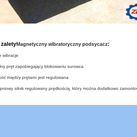
 zalety
:
Magnetyczny wibratoryczny podsycacz
e wibracje
alny pręt zapobiegający blokowaniu surowca
ość między prętami jest regulowana
opniowy silnik regulowany prędkością, który można dodatkowo zamonto