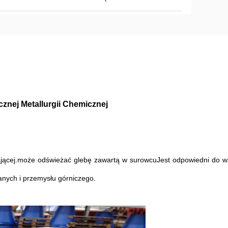
znej Metallurgii Chemicznej
rgającej.może odświeżać glebę zawartą w surowcuJest odpowiedni do 
anych i przemysłu górniczego.