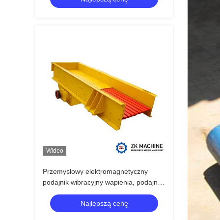
Wideo
Przemysłowy elektromagnetyczny
podajnik wibracyjny wapienia, podajnik
wibracyjny Silna siła wibracyjna
Najlepszą cenę