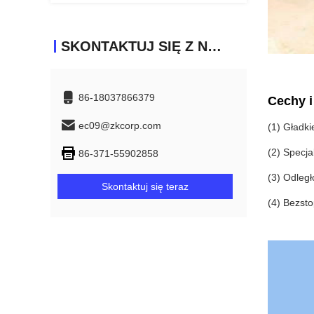
SKONTAKTUJ SIĘ Z NAMI
86-18037866379
Cechy i
ec09@zkcorp.com
(1) Gładki
(2) Specj
86-371-55902858
(3) Odległ
Skontaktuj się teraz
(4) Bezst