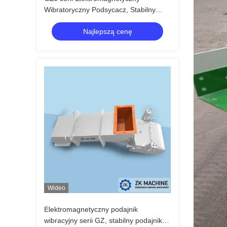
Wibratoryczny Podsycacz, Stabilny
bieg Silna siła wibracja
Najlepszą cenę
Wideo
Elektromagnetyczny podajnik
wibracyjny serii GZ, stabilny podajnik