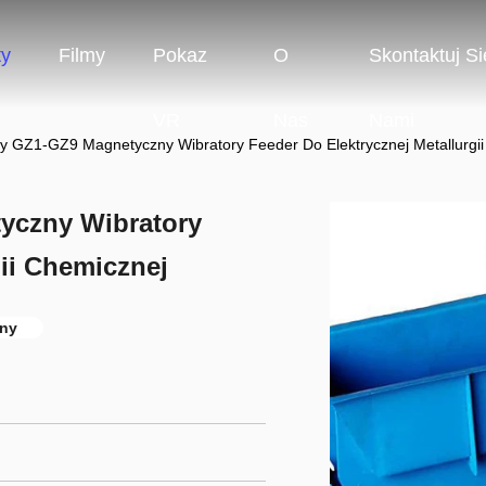
ty
Filmy
Pokaz
O
Skontaktuj Si
VR
Nas
Nami
ny GZ1-GZ9 Magnetyczny Wibratory Feeder Do Elektrycznej Metallurgi
yczny Wibratory
gii Chemicznej
jny