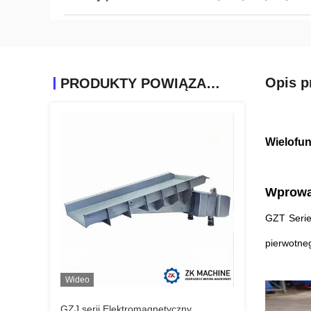
Opis p
PRODUKTY POWIĄZANE
Wielofun
Wprowa
GZT Serie
pierwotne
Wideo
GZJ serii Elektromagnetyczny