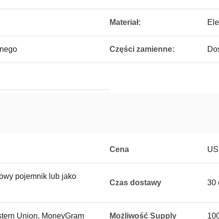
Materiał:
Ele
nnego
Części zamienne:
Dos
Cena
US
owy pojemnik lub jako
Czas dostawy
30 
Western Union, MoneyGram
Możliwość Supply
100