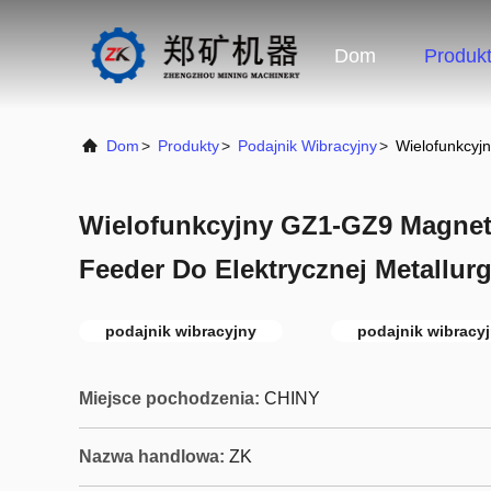
Dom
Produk
Dom
>
Produkty
>
Podajnik Wibracyjny
>
Wielofunkcyj
Wielofunkcyjny GZ1-GZ9 Magnet
Feeder Do Elektrycznej Metallur
podajnik wibracyjny
podajnik wibracy
Miejsce pochodzenia:
CHINY
Nazwa handlowa:
ZK