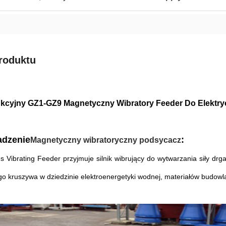
roduktu
kcyjny GZ1-GZ9 Magnetyczny Wibratory Feeder Do Elektryc
dzenie
:
Magnetyczny wibratoryczny podsycacz
s Vibrating Feeder przyjmuje silnik wibrujący do wytwarzania siły d
go kruszywa w dziedzinie elektroenergetyki wodnej, materiałów budowl