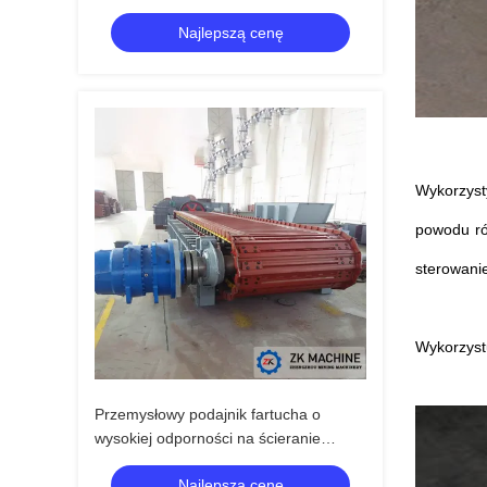
wibracyjny do metalurgii
Najlepszą cenę
Wykorzyst
powodu ró
sterowani
Wykorzyst
Przemysłowy podajnik fartucha o
wysokiej odporności na ścieranie
Stabilna praca i duża wydajność
Najlepszą cenę
przetwarzania