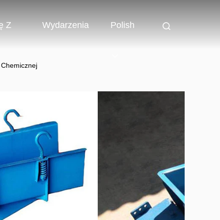
ę Z
Wydarzenia
Polish
i Chemicznej