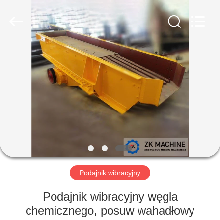
Machinery
CO.Ltd.
All
Rights
Reserved.
Developed
by
ECER
DOM
PRODUKTY
FILMY
POKAZ
VR
Podajnik wibracyjny
O
Podajnik wibracyjny węgla
NAS
chemicznego, posuw wahadłowy