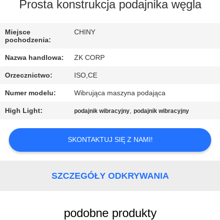
Prosta konstrukcja podajnika węgla
WYCIECZKA
PO
Miejsce
CHINY
pochodzenia:
FABRYCE
Nazwa handlowa:
ZK CORP
Orzecznictwo:
ISO,CE
KONTROLA
Numer modelu:
Wibrująca maszyna podająca
JAKOŚCI
High Light:
,
podajnik wibracyjny
podajnik wibracyjny
SKONTAKTUJ
SKONTAKTUJ SIĘ Z NAMI!
SIĘ
Z
NAMI
SZCZEGÓŁY ODKRYWANIA
AKTUALNOŚCI
podobne produkty