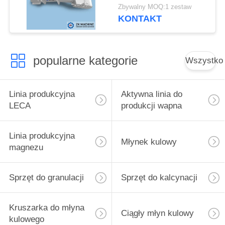
podajnik wibracyjny do
Zbywalny MOQ:1 zestaw
metalurgii
KONTAKT
popularne kategorie
Wszystko
Linia produkcyjna
Aktywna linia do
LECA
produkcji wapna
Linia produkcyjna
Młynek kulowy
magnezu
Sprzęt do granulacji
Sprzęt do kalcynacji
Kruszarka do młyna
Ciągły młyn kulowy
kulowego