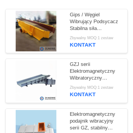
POPROSIĆ
Gips / Węgiel
O
Wibrujący Podsycacz
Stabilna siła
WYCENĘ
wibracyjna, Wibrujący
Zbywalny MOQ:1 zestaw
podsycacz
KONTAKT
SITEMAP
elektromagnetyczny
Wysoka wytrzymałość
GZJ serii
POLITYKA
Elektromagnetyczny
PRYWATNOŚCI
Wibratoryczny
Podsycacz, Stabilny
Zbywalny MOQ:1 zestaw
bieg Silna siła wibracja
KONTAKT
Elektromagnetyczny
podajnik wibracyjny
serii GZ, stabilny