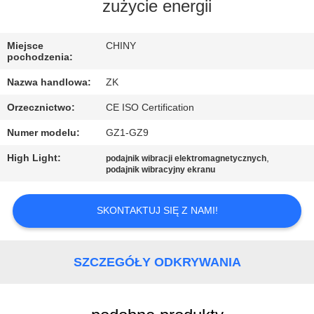
zużycie energii
WYCIECZKA
PO
Miejsce
CHINY
pochodzenia:
FABRYCE
Nazwa handlowa:
ZK
Orzecznictwo:
CE ISO Certification
KONTROLA
Numer modelu:
GZ1-GZ9
JAKOŚCI
High Light:
,
podajnik wibracji elektromagnetycznych
podajnik wibracyjny ekranu
SKONTAKTUJ
SIĘ
SKONTAKTUJ SIĘ Z NAMI!
Z
NAMI
SZCZEGÓŁY ODKRYWANIA
AKTUALNOŚCI