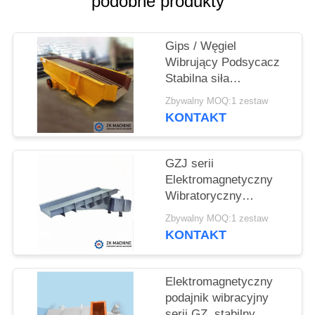
podobne produkty
POPROSIĆ
Gips / Węgiel
O
Wibrujący Podsycacz
WYCENĘ
Stabilna siła
wibracyjna, Wibrujący
Zbywalny MOQ:1 zestaw
podsycacz
SITEMAP
KONTAKT
elektromagnetyczny
Wysoka wytrzymałość
POLITYKA
GZJ serii
Elektromagnetyczny
PRYWATNOŚCI
Wibratoryczny
Podsycacz, Stabilny
Zbywalny MOQ:1 zestaw
bieg Silna siła wibracja
KONTAKT
Elektromagnetyczny
podajnik wibracyjny
serii GZ, stabilny