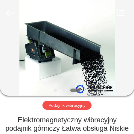
Machinery
CO.Ltd.
All
Rights
Reserved.
Developed
by
ECER
DOM
PRODUKTY
FILMY
POKAZ
VR
Podajnik wibracyjny
O
Elektromagnetyczny wibracyjny
NAS
podajnik górniczy Łatwa obsługa Niskie