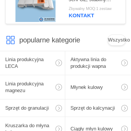
podajnik wibracyjny do
Zbywalny MOQ:1 zestaw
metalurgii
KONTAKT
popularne kategorie
Wszystko
Linia produkcyjna
Aktywna linia do
LECA
produkcji wapna
Linia produkcyjna
Młynek kulowy
magnezu
Sprzęt do granulacji
Sprzęt do kalcynacji
Kruszarka do młyna
Ciągły młyn kulowy