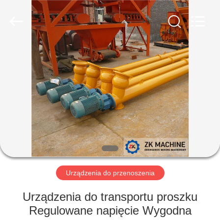
Machinery
CO.Ltd.
All
Rights
Reserved.
Developed
by
ECER
DOM
PRODUKTY
FILMY
POKAZ
VR
Urządzenia do przenoszenia
O
Urządzenia do transportu proszku
NAS
Regulowane napięcie Wygodna