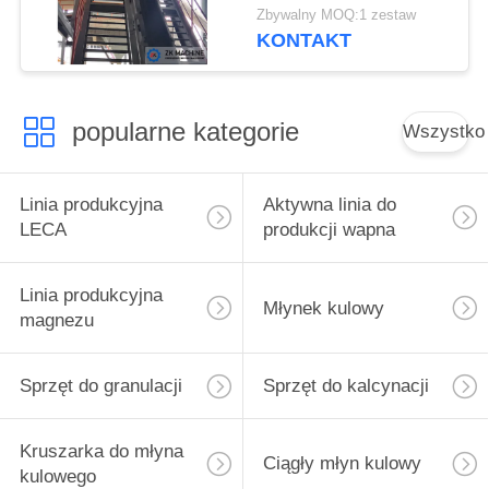
dużym kącie
Zbywalny MOQ:1 zestaw
KONTAKT
popularne kategorie
Wszystko
Linia produkcyjna
Aktywna linia do
LECA
produkcji wapna
Linia produkcyjna
Młynek kulowy
magnezu
Sprzęt do granulacji
Sprzęt do kalcynacji
Kruszarka do młyna
Ciągły młyn kulowy
kulowego