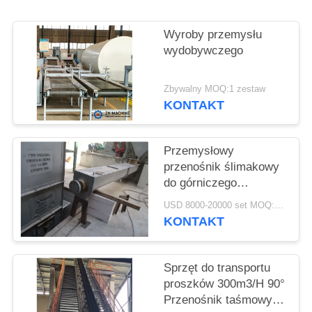
POPROSIĆ
Wyroby przemysłu
O
wydobywczego
WYCENĘ
Zbywalny MOQ:1 zestaw
KONTAKT
SITEMAP
Przemysłowy
POLITYKA
przenośnik ślimakowy
PRYWATNOŚCI
do górniczego
przenośnika
USD 8000-20000 set MOQ:1 zestaw
ślimakowego w
KONTAKT
cementowni
Sprzęt do transportu
proszków 300m3/H 90°
Przenośnik taśmowy o