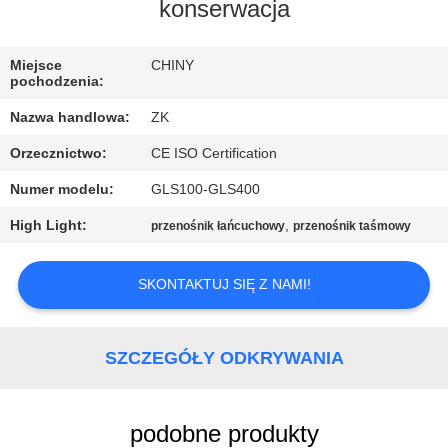
konserwacja
WYCIECZKA
PO
Miejsce
CHINY
pochodzenia:
FABRYCE
Nazwa handlowa:
ZK
Orzecznictwo:
CE ISO Certification
KONTROLA
Numer modelu:
GLS100-GLS400
JAKOŚCI
High Light:
,
przenośnik łańcuchowy
przenośnik taśmowy
SKONTAKTUJ
SKONTAKTUJ SIĘ Z NAMI!
SIĘ
Z
NAMI
SZCZEGÓŁY ODKRYWANIA
AKTUALNOŚCI
podobne produkty