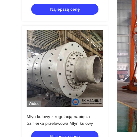
dostosowaną konstrukcją i do 60 minut
Najlepszą cenę
zegarem
Wideo
Młyn kulowy z regulacją napięcia
Szlifierka przelewowa Młyn kulowy
Najlepszą cenę