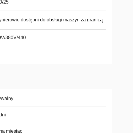
0/25
ynierowie dostępni do obsługi maszyn za granicą
0V/380V/440
ywalny
dni
na miesiąc