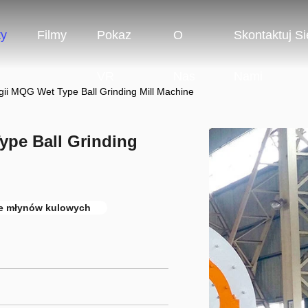
ty
Filmy
Pokaz
O
Skontaktuj Si
VR
Nas
Nami
ii MQG Wet Type Ball Grinding Mill Machine
pe Ball Grinding
e młynów kulowych