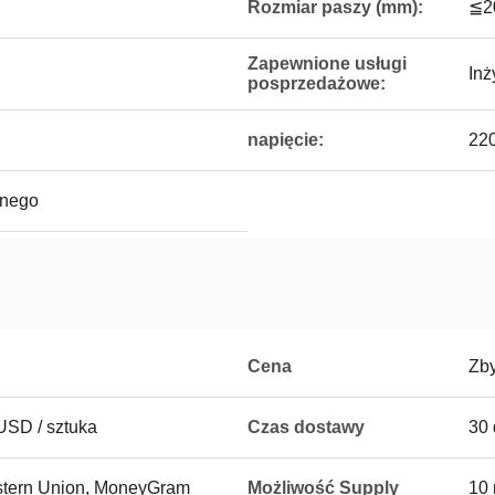
Rozmiar paszy (mm):
≦2
Zapewnione usługi
Inż
posprzedażowe:
napięcie:
22
nnego
Cena
Zb
SD / sztuka
Czas dostawy
30 
Western Union, MoneyGram
Możliwość Supply
10 