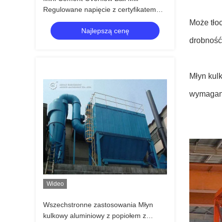
Regulowane napięcie z certyfikatem
ISO CE
Może tłoc
Najlepszą cenę
drobność 
Młyn kul
wymagani
Wideo
Wszechstronne zastosowania Młyn
kulkowy aluminiowy z popiołem z