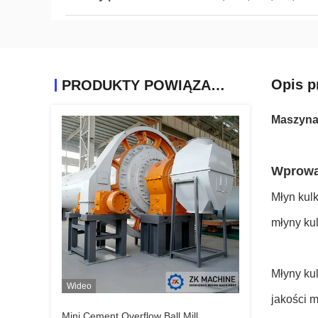
Opis p
PRODUKTY POWIĄZANE
Maszyna 
Wprowa
Młyn kul
młyny ku
Młyny ku
Wideo
jakości m
Mini Cement Overflow Ball Mill