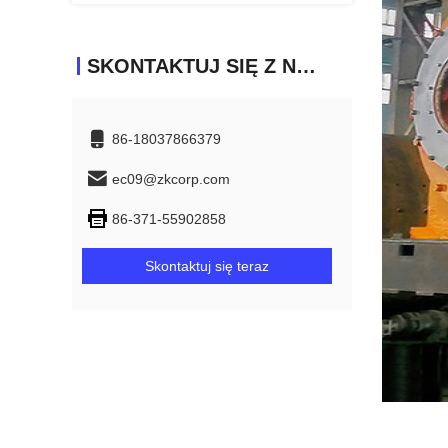
SKONTAKTUJ SIĘ Z NAMI
86-18037866379
ec09@zkcorp.com
86-371-55902858
Skontaktuj się teraz