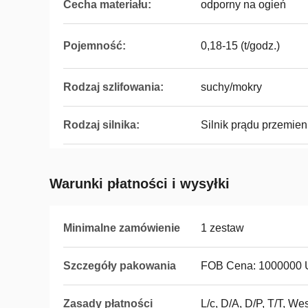
Cecha materiału:
odporny na ogień
Pojemność:
0,18-15 (t/godz.)
Rodzaj szlifowania:
suchy/mokry
Rodzaj silnika:
Silnik prądu przemie
Warunki płatności i wysyłki
Minimalne zamówienie
1 zestaw
Szczegóły pakowania
FOB Cena: 1000000 U
Zasady płatności
L/c, D/A, D/P, T/T, 