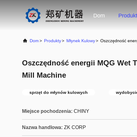
Dom
Produk
Dom
>
Produkty
>
Młynek Kulowy
>
Oszczędność energ
Oszczędność energii MQG Wet Ty
Mill Machine
sprzęt do młynów kulowych
wydobyci
Miejsce pochodzenia:
CHINY
Nazwa handlowa:
ZK CORP