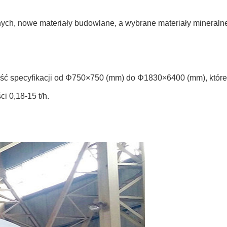
nych, nowe materiały budowlane, a wybrane materiały mineralne
eść specyfikacji od Φ750×750 (mm) do Φ1830×6400 (mm), któr
i 0,18-15 t/h.