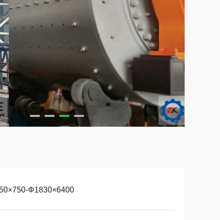
50×750-Φ1830×6400