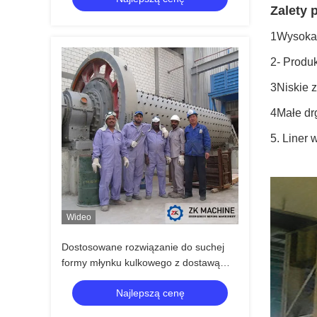
Zalety 
1Wysoka 
2- Produk
3Niskie z
4Małe drg
5. Liner 
Wideo
Dostosowane rozwiązanie do suchej
formy młynku kulkowego z dostawą
wszystkich części zamiennych
Najlepszą cenę
żywotnych